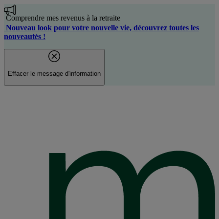
Aller
au
Comprendre mes revenus à la retraite
contenu
Nouveau look pour votre nouvelle vie, découvrez toutes les
principal
nouveautés !
Effacer le message d'information