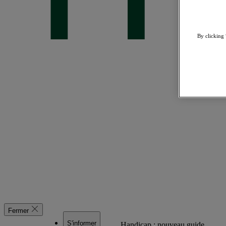
By clicking 
Fermer
S'informer
Handicap : nouveau guide