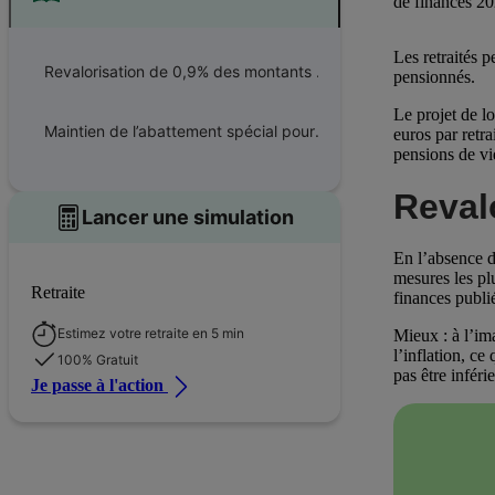
de finances 20
Les retraités 
Revalorisation de 0,9% des montants plancher et plafond
pensionnés.
Le projet de l
Maintien de l’abattement spécial pour les retraités modestes d’au moins 65 ans
euros par retra
pensions de vie
Reval
Lancer une simulation
En l’absence d
mesures les plu
Retraite
finances publ
Estimez votre retraite en 5 min
Mieux : à l’im
l’inflation, ce
100% Gratuit
pas être inféri
Je passe à l'action