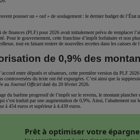
26.
peuvent pousser un « ouf » de soulagement : le dernier budget de l’État n
oi de finances (PLF) pour 2026 avait initialement prévu de remplacer l’ab
ité. Pour le gouvernement, cette franchise d’impôt forfaitaire et non plu
illesse, tout en faisant rentrer de nouvelles recettes dans les caisses de l’
orisation de 0,9% des montan
’accord entre députés et sénateurs, cette première version du PLF 2026 n
s controversées du texte ont été expurgées. C’est ainsi que la suppressio
iée au
Journal Officiel
daté du 20 février 2026.
age du barème progressif de l’impôt sur le revenu, le montant plancher e
 qui s’est traduit par une augmentation de 0,9%. Ainsi, l’abattement sur 
eur à 454 euros et supérieur à 4.439 euros.
Prêt à optimiser votre épargne 