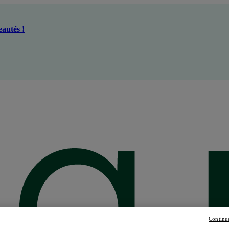
autés !
Continu