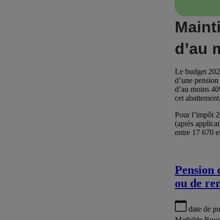
Maint
d’au 
Le budget 2026
d’une pension 
d’au moins 40%
cet abattement,
Pour l’impôt 2
(après applica
entre 17 670 e
Pension d
ou de re
date de pu
Mathilde Roye