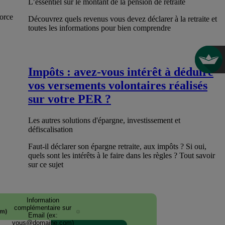
L’essentiel sur le montant de la pension de retraite
vorce
Découvrez quels revenus vous devez déclarer à la retraite et
toutes les informations pour bien comprendre
Impôts : avez-vous intérêt à déduire
vos versements volontaires réalisés
sur votre PER ?
Les autres solutions d'épargne, investissement et
défiscalisation
Faut-il déclarer son épargne retraite, aux impôts ? Si oui,
quels sont les intérêts à le faire dans les règles ? Tout savoir
sur ce sujet
Information
complémentaire sur
om)
i
Email (ex:
vous@domaine.com)