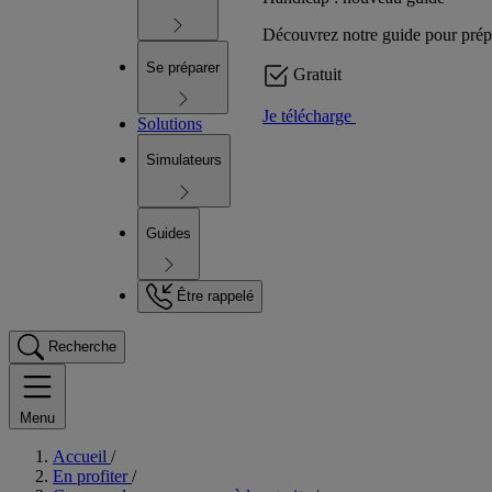
Découvrez notre guide pour prépare
Se préparer
Gratuit
Je télécharge
Solutions
Simulateurs
Guides
Être rappelé
Recherche
Menu
Accueil
/
En profiter
/