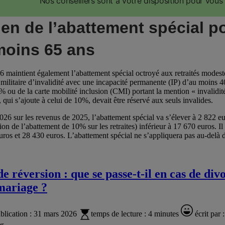
Nos conseillers sont à votre disposition pour vou
ien de l’abattement spécial p
moins 65 ans
 maintient également l’abattement spécial octroyé aux retraités modestes
militaire d’invalidité avec une incapacité permanente (IP) d’au moins 4
 ou de la carte mobilité inclusion (CMI) portant la mention « invalid
 qui s’ajoute à celui de 10%, devait être réservé aux seuls invalides.
026 sur les revenus de 2025, l’abattement spécial va s’élever à 2 822 eu
tion de l’abattement de 10% sur les retraites) inférieur à 17 670 euros. I
uros et 28 430 euros. L’abattement spécial ne s’appliquera pas au-delà
e réversion : que se passe-t-il en cas de div
mariage ?
blication :
31 mars 2026
temps de lecture :
4 minutes
écrit par :
r