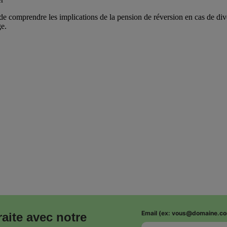
e comprendre les implications de la pension de réversion en cas de di
e.
Email (ex: vous@domaine.c
traite avec notre