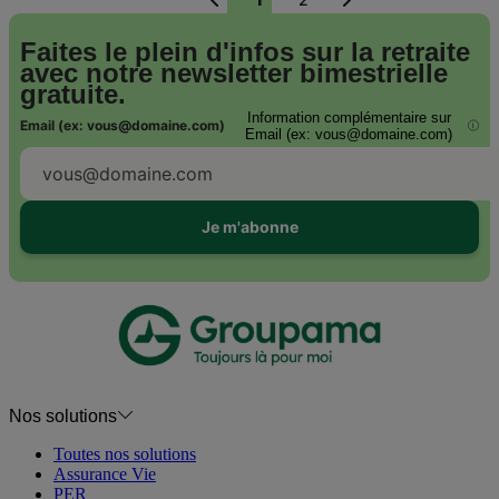
Pagination
Précédent
Suivant
Page
Page
courante
Faites le plein d'infos sur la retraite
avec notre
newsletter bimestrielle
gratuite.
Information complémentaire sur
Email (ex: vous@domaine.com)
i
Email (ex: vous@domaine.com)
Je m'abonne
Nos solutions
Toutes nos solutions
Assurance Vie
PER