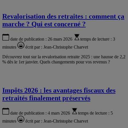
Revalorisation des retraites : comment ça
marche ? Qui est concerné ?
date de publication :
26 mars 2026
temps de lecture :
3
minutes
écrit par :
Jean-Christophe Charvet
Découvrez tout sur la revalorisation retraite 2025 : une hausse de 2,2
% dès le 1er janvier. Quels changements pour vos revenus ?
Impôts 2026 : les avantages fiscaux des
retraités finalement préservés
date de publication :
4 mars 2026
temps de lecture :
5
minutes
écrit par :
Jean-Christophe Charvet