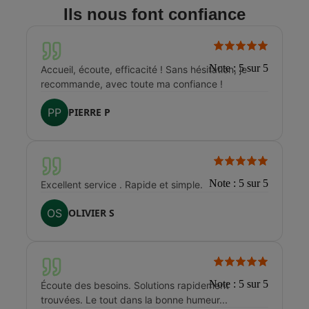
intérêt légitime, à des fins commerciales et de relation client. Les
Ils nous font confiance
données sont destinées à nos services internes. Concernant vos
données personnelles, vous pouvez consulter notre politique de
protection des données et retrouver les informations relatives aux
traitements mis en œuvre et aux modalités d'exercice de vos droits
Note : 5 sur 5
Accueil, écoute, efficacité ! Sans hésitation, je
en cliquant sur la page "Données Personnelles" du site.
recommande, avec toute ma confiance !
PP
PIERRE P
Note : 5 sur 5
Excellent service . Rapide et simple.
OS
OLIVIER S
Note : 5 sur 5
Écoute des besoins. Solutions rapidement
trouvées. Le tout dans la bonne humeur...