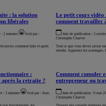
te : la solution
Le petit cours vidéo
ons libérales
comment travailler à
e :
2 minutes
écrit par :
date de publication :
3 octob
Christophe Charvet
. Découvrez comment faire et quels
Tout ce que vous devez savoir sur 
retraite. Apprenez les avantages, l
nctionnaire :
Comment cumuler emp
après la retraite ?
entrepreneur ou trav
re :
3 minutes
écrit par :
Jean-
date de publication :
9 mai 2
Christophe Charvet
t que fonctionnaire, les
Trouvez des conseils pratiques pou