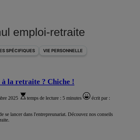
mul emploi-retraite
ES SPÉCIFIQUES
VIE PERSONNELLE
à la retraite ? Chiche !
bre 2025
temps de lecture :
5 minutes
écrit par :
é de se lancer dans l'entrepreunariat. Découvez nos conseils
raite.