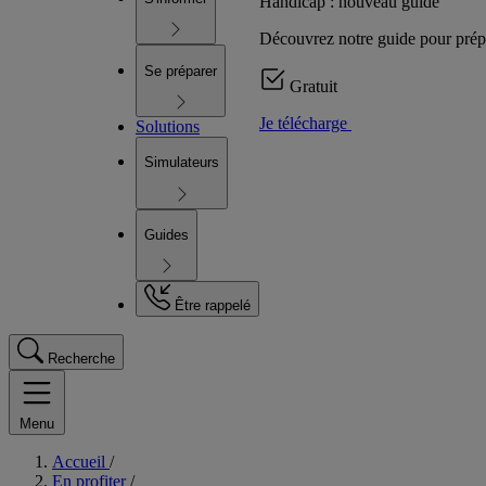
Handicap : nouveau guide
Découvrez notre guide pour prépare
Se préparer
Gratuit
Je télécharge
Solutions
Simulateurs
Guides
Être rappelé
Recherche
Menu
Accueil
/
En profiter
/