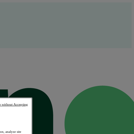
e without Accepting
on, analyze site