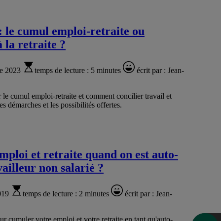
 : le cumul emploi-retraite ou
 la retraite ?
re 2023
temps de lecture :
5 minutes
écrit par :
Jean-
le cumul emploi-retraite et comment concilier travail et
es démarches et les possibilités offertes.
loi et retraite quand on est auto-
ailleur non salarié ?
019
temps de lecture :
2 minutes
écrit par :
Jean-
r cumuler votre emploi et votre retraite en tant qu'auto-