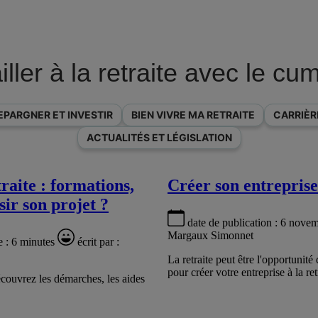
ller à la retraite avec le cu
EPARGNER ET INVESTIR
BIEN VIVRE MA RETRAITE
CARRIÈR
ACTUALITÉS ET LÉGISLATION
raite : formations,
Créer son entreprise 
ir son projet ?
date de publication :
6 novem
Margaux Simonnet
e :
6 minutes
écrit par :
La retraite peut être l'opportunit
pour créer votre entreprise à la ret
Découvrez les démarches, les aides