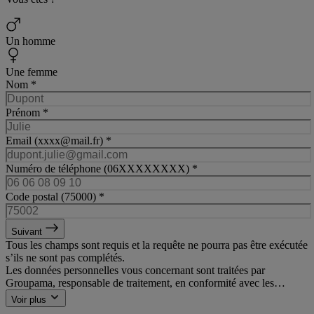
Un homme
Une femme
Nom
*
Prénom
*
Email (xxxx@mail.fr)
*
Numéro de téléphone (06XXXXXXXX)
*
Code postal (75000)
*
Suivant
Tous les champs sont requis et la requête ne pourra pas être exécutée
s’ils ne sont pas complétés.
Les données personnelles vous concernant sont traitées par
Groupama, responsable de traitement, en conformité avec les
réglementations en vigueur relatives au traitement de ces données et
Voir plus
à la protection de la vie privée, notamment les dispositions de la loi