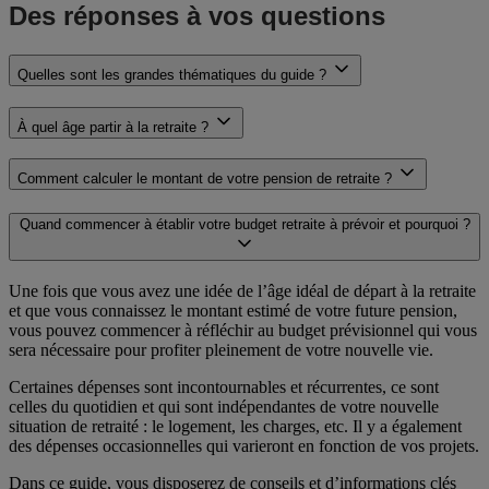
Informatiques et Libertés N° 78-17 du 6 janvier 1978 modifiée et du
Des réponses à vos questions
Règlement Général sur la Protection des Données (Règlement
2016/679 du 27 avril 2016). Leur traitement est nécessaire à notre
gestion commerciale et à la gestion de la relation client. Dans ce
Quelles sont les grandes thématiques du guide ?
cadre, elles peuvent être rapprochées de notre base de données
clients, pour vous apporter un meilleur service. Les données sont
À quel âge partir à la retraite ?
destinées à nos services internes. Vous pouvez consulter notre
Politique de protection des données et retrouver les informations
relatives aux traitements mis en œuvre et aux modalités d’exercice
Comment calculer le montant de votre pension de retraite ?
de vos droits à l’adresse
https://manouvellevie.groupama.fr/donnees-
personnelles
. Pour contacter le DPO France, vous pouvez écrire à :
Quand commencer à établir votre budget retraite à prévoir et pourquoi ?
Groupama Assurance Mutuelles, DPO France, 8-10 Rue d'Astorg
75008 Paris ou adresser un e-mail à l'adresse
suivante :
contactdpo@groupama.com
.
Une fois que vous avez une idée de l’âge idéal de départ à la retraite
et que vous connaissez le montant estimé de votre future pension,
vous pouvez commencer à réfléchir au budget prévisionnel qui vous
sera nécessaire pour profiter pleinement de votre nouvelle vie.
Certaines dépenses sont incontournables et récurrentes, ce sont
celles du quotidien et qui sont indépendantes de votre nouvelle
situation de retraité : le logement, les charges, etc. Il y a également
des dépenses occasionnelles qui varieront en fonction de vos projets.
Dans ce guide, vous disposerez de conseils et d’informations clés