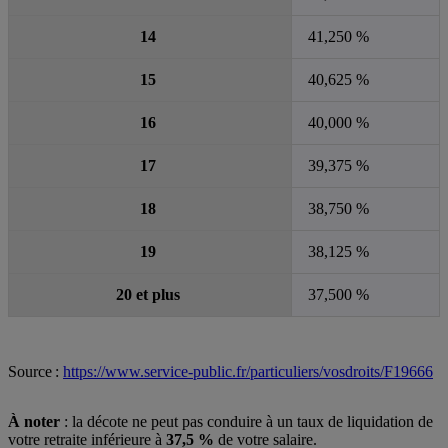
14
41,250 %
15
40,625 %
16
40,000 %
17
39,375 %
18
38,750 %
19
38,125 %
20 et plus
37,500 %
Source :
https://www.service-public.fr/particuliers/vosdroits/F19666
À noter
: la décote ne peut pas conduire à un taux de liquidation de
votre retraite inférieure à
37,5 %
de votre salaire.