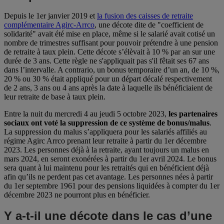
Depuis le 1er janvier 2019 et
la fusion des caisses de retraite
complémentaire Agirc-Arrco
, une décote dite de "coefficient de
solidarité" avait été mise en place, même si le salarié avait cotisé un
nombre de trimestres suffisant pour pouvoir prétendre à une pension
de retraite à taux plein. Cette décote s’élèvait à 10 % par an sur une
durée de 3 ans. Cette règle ne s'appliquait pas s'il fêtait ses 67 ans
dans l’intervalle. A contrario, un bonus temporaire d’un an, de 10 %,
20 % ou 30 % était appliqué pour un départ décalé respectivement
de 2 ans, 3 ans ou 4 ans après la date à laquelle ils bénéficiaient de
leur retraite de base à taux plein.
Entre la nuit du mercredi 4 au jeudi 5 octobre 2023,
les partenaires
sociaux ont voté la suppression de ce système de bonus/malus
.
La suppression du malus s’appliquera pour les salariés affiliés au
régime Agirc Arrco prenant leur retraite à partir du 1er décembre
2023. Les personnes déjà à la retraite, ayant toujours un malus en
mars 2024, en seront exonérées à partir du 1er avril 2024. Le bonus
sera quant à lui maintenu pour les retraités qui en bénéficient déjà
afin qu’ils ne perdent pas cet avantage. Les personnes nées à partir
du 1er septembre 1961 pour des pensions liquidées à compter du 1er
décembre 2023 ne pourront plus en bénéficier.
Y a-t-il une décote dans le cas d’une