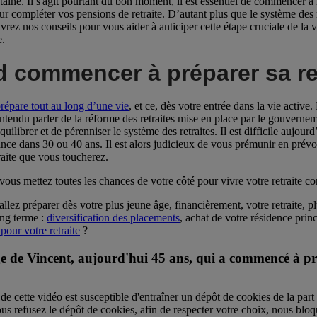
ntaine. Il s'agit pourtant du bon moment, il est essentiel de commencer à
our compléter vos pensions de retraite. D’autant plus que le système des
ez nos conseils pour vous aider à anticiper cette étape cruciale de la vi
e.
 commencer à préparer sa ret
prépare tout au long d’une vie
, et ce, dès votre entrée dans la vie active.
ntendu parler de la réforme des retraites mise en place par le gouverne
quilibrer et de pérenniser le système des retraites. Il est difficile aujo
rance dans 30 ou 40 ans. Il est alors judicieux de vous prémunir en pr
raite que vous toucherez.
 vous mettez toutes les chances de votre côté pour vivre votre retraite 
allez préparer dès votre plus jeune âge, financièrement, votre retraite,
ong terme :
diversification des placements
, achat de votre résidence prin
pour votre retraite
?
 de Vincent, aujourd'hui 45 ans, qui a commencé à pré
de cette vidéo est susceptible d'entraîner un dépôt de cookies de la part
ous refusez le dépôt de cookies, afin de respecter votre choix, nous bloqu