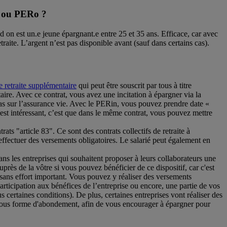
L ou PERo ?
nd on est un.e jeune épargnant.e entre 25 et 35 ans. Efficace, car avec
raite. L’argent n’est pas disponible avant (sauf dans certains cas).
e retraite supplémentaire
qui peut être souscrit par tous à titre
ire. Avec ce contrat, vous avez une incitation à épargner via la
as sur l’assurance vie. Avec le PERin, vous pouvez prendre date «
 est intéressant, c’est que dans le même contrat, vous pouvez mettre
ts "article 83". Ce sont des contrats collectifs de retraite à
 effectuer des versements obligatoires. Le salarié peut également en
s les entreprises qui souhaitent proposer à leurs collaborateurs une
auprès de la vôtre si vous pouvez bénéficier de ce dispositif, car c'est
sans effort important. Vous pouvez y réaliser des versements
rticipation aux bénéfices de l’entreprise ou encore, une partie de vos
s certaines conditions). De plus, certaines entreprises vont réaliser des
sous forme d'abondement, afin de vous encourager à épargner pour