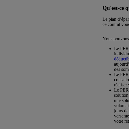
Qu'est-ce 
Le plan d’éparg
ce contrat vous
Nous pouvons d
Le PERi
individu
déductib
aujourd’
des somm
Le PERo 
cotisati
réaliser
Le PERCO
solution
une solu
volontai
jours d
verseme
votre ret