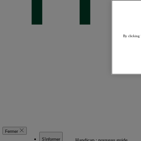
By clicking 
Fermer
S'informer
Handicap : nouveau guide