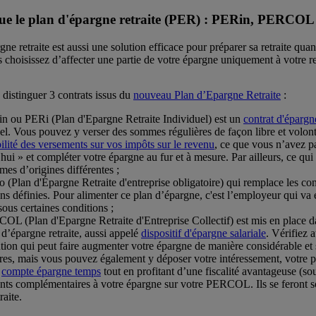
que le plan d'épargne retraite (PER) : PERin, PERCO
ne retraite est aussi une solution efficace pour préparer sa retraite qua
 choisissez d’affecter une partie de votre épargne uniquement à votre ret
istinguer 3 contrats issus du
nouveau Plan d’Epargne Retraite
:
n ou PERi (Plan d'Epargne Retraite Individuel) est un
contrat d'épargn
el. Vous pouvez y verser des sommes régulières de façon libre et volonta
ilité des versements sur vos impôts sur le revenu
, ce que vous n’avez p
hui » et compléter votre épargne au fur et à mesure. Par ailleurs, ce qui
es d’origines différentes ;
(Plan d'Épargne Retraite d'entreprise obligatoire) qui remplace les contra
ons définies. Pour alimenter ce plan d’épargne, c'est l’employeur qui va
 sous certaines conditions ;
L (Plan d'Epargne Retraite d'Entreprise Collectif) est mis en place dan
 d’épargne retraite, aussi appelé
dispositif d'épargne salariale
. Vérifiez 
tion qui peut faire augmenter votre épargne de manière considérable et 
res, mais vous pouvez également y déposer votre intéressement, votre pa
e
compte épargne temps
tout en profitant d’une fiscalité avantageuse (sou
nts complémentaires à votre épargne sur votre PERCOL. Ils se feront 
raite.