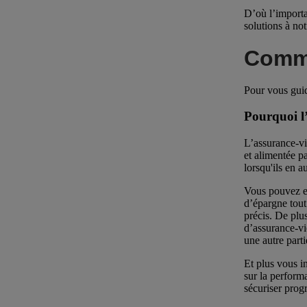
D’où l’importa
solutions à not
Comme
Pour vous guid
Pourquoi l’
L’assurance-vie
et alimentée p
lorsqu'ils en a
Vous pouvez en
d’épargne tout
précis. De plu
d’assurance-vie
une autre part
Et plus vous i
sur la perform
sécuriser prog