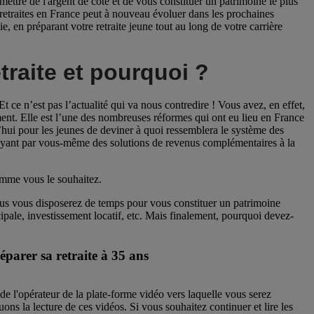
 mettre de l'argent de côté et de vous constituer un patrimoine le plus
 retraites en France peut à nouveau évoluer dans les prochaines
e, en préparant votre retraite jeune tout au long de votre carrière
raite et pourquoi ?
 Et ce n’est pas l’actualité qui va nous contredire ! Vous avez, en effet,
ment. Elle est l’une des nombreuses réformes qui ont eu lieu en France
urd’hui pour les jeunes de deviner à quoi ressemblera le système des
évoyant par vous-même des solutions de revenus complémentaires à la
comme vous le souhaitez.
 plus vous disposerez de temps pour vous constituer un patrimoine
cipale, investissement locatif, etc. Mais finalement, pourquoi devez-
parer sa retraite à 35 ans
 de l'opérateur de la plate-forme vidéo vers laquelle vous serez
ons la lecture de ces vidéos. Si vous souhaitez continuer et lire les