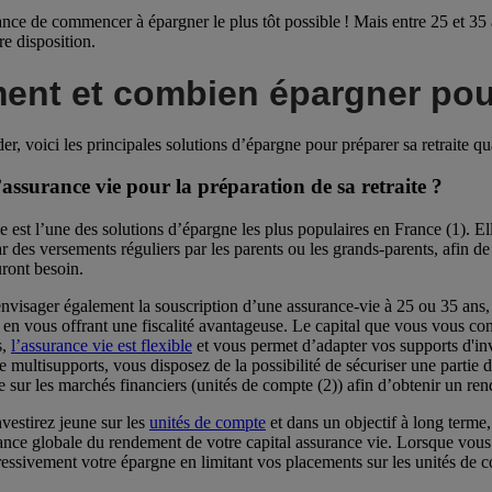
nce de commencer à épargner le plus tôt possible ! Mais entre 25 et 35 
re disposition.
nt et combien épargner pour 
er, voici les principales solutions d’épargne pour préparer sa retraite q
assurance vie pour la préparation de sa retraite ?
 est l’une des solutions d’épargne les plus populaires en France (1). Ell
ar des versements réguliers par les parents ou les grands-parents, afin d
uront besoin.
visager également la souscription d’une assurance-vie à 25 ou 35 ans,
 en vous offrant une fiscalité avantageuse. Le capital que vous vous cons
s,
l’assurance vie est flexible
et vous permet d’adapter vos supports d'inv
 multisupports, vous disposez de la possibilité de sécuriser une partie d
ie sur les marchés financiers (unités de compte (2)) afin d’obtenir un r
nvestirez jeune sur les
unités de compte
et dans un objectif à long terme
ance globale du rendement de votre capital assurance vie. Lorsque vou
ressivement votre épargne en limitant vos placements sur les unités de c