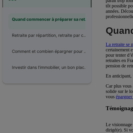
paraît trop loi
tôt possible p
années. Découvr
professionnell
Quand commencer à préparer sa retraite et pourquoi ?
Quand
Retraite par répartition, retraite par capitalisation, de quoi s’agit-il ?
La retraite se 
certainement e
Comment et combien épargner pour sa retraite ?
pour tenter d’é
retraites en F
pension de ret
Investir dans l’immobilier, un bon placement pour prendre sa retraite sereinement ?
En anticipant,
Car plus vous 
solide sur le l
vous
épargner 
Témoignage
Le visionnage 
dirigé(e). Si v