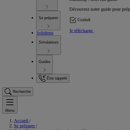
Découvrez notre guide pour prépare
Se préparer
Gratuit
Je télécharge
Solutions
Simulateurs
Guides
Être rappelé
Recherche
Menu
Accueil
/
Se préparer
/