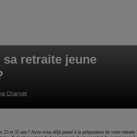
a retraite jeune
?
he Charvet
 25 et 35 ans ? Avez-vous déjà pensé à la préparation de votre retraite ?