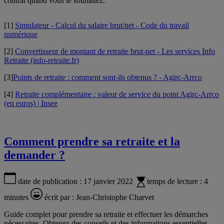
contrat quand vous le souhaitez.
[1]
Simulateur - Calcul du salaire brut/net - Code du travail
numérique
[2]
Convertisseur de montant de retraite brut-net - Les services Info
Retraite (info-retraite.fr)
[3]
Points de retraite : comment sont-ils obtenus ? - Agirc-Arrco
[4]
Retraite complémentaire : valeur de service du point Agirc-Arrco
(en euros) | Insee
Comment prendre sa retraite et la
demander ?
date de publication :
17 janvier 2022
temps de lecture :
4
minutes
écrit par :
Jean-Christophe Charvet
Guide complet pour prendre sa retraite et effectuer les démarches
nécessaires. Obtenez des conseils et des informations essentielles