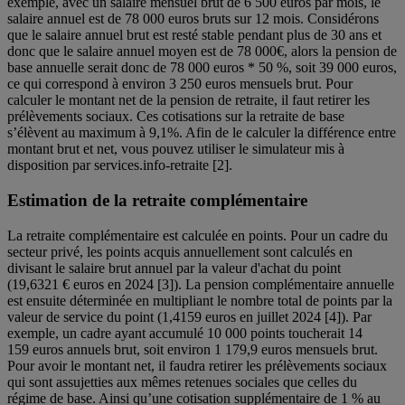
exemple, avec un salaire mensuel brut de 6 500 euros par mois, le
salaire annuel est de 78 000 euros bruts sur 12 mois. Considérons
que le salaire annuel brut est resté stable pendant plus de 30 ans et
donc que le salaire annuel moyen est de 78 000€, alors la pension de
base annuelle serait donc de 78 000 euros * 50 %, soit 39 000 euros,
ce qui correspond à environ 3 250 euros mensuels brut. Pour
calculer le montant net de la pension de retraite, il faut retirer les
prélèvements sociaux. Ces cotisations sur la retraite de base
s’élèvent au maximum à 9,1%. Afin de le calculer la différence entre
montant brut et net, vous pouvez utiliser le simulateur mis à
disposition par services.info-retraite [2].
Estimation de la retraite complémentaire
La retraite complémentaire est calculée en points. Pour un cadre du
secteur privé, les points acquis annuellement sont calculés en
divisant le salaire brut annuel par la valeur d'achat du point
(19,6321 € euros en 2024 [3]). La pension complémentaire annuelle
est ensuite déterminée en multipliant le nombre total de points par la
valeur de service du point (1,4159 euros en juillet 2024 [4]). Par
exemple, un cadre ayant accumulé 10 000 points toucherait 14
159 euros annuels brut, soit environ 1 179,9 euros mensuels brut.
Pour avoir le montant net, il faudra retirer les prélèvements sociaux
qui sont assujetties aux mêmes retenues sociales que celles du
régime de base. Ainsi qu’une cotisation supplémentaire de 1 % au