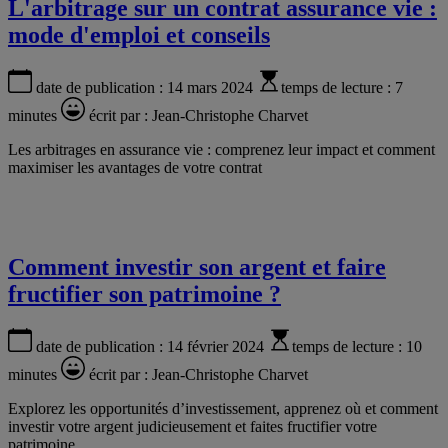
L'arbitrage sur un contrat assurance vie :
mode d'emploi et conseils
date de publication :
14 mars 2024
temps de lecture :
7
minutes
écrit par :
Jean-Christophe Charvet
Les arbitrages en assurance vie : comprenez leur impact et comment
maximiser les avantages de votre contrat
Comment investir son argent et faire
fructifier son patrimoine ?
date de publication :
14 février 2024
temps de lecture :
10
minutes
écrit par :
Jean-Christophe Charvet
Explorez les opportunités d’investissement, apprenez où et comment
investir votre argent judicieusement et faites fructifier votre
patrimoine.