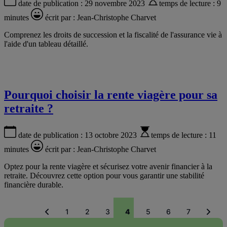
date de publication :
29 novembre 2023
temps de lecture :
9
minutes
écrit par :
Jean-Christophe Charvet
Comprenez les droits de succession et la fiscalité de l'assurance vie à
l'aide d'un tableau détaillé.
Pourquoi choisir la rente viagère pour sa
retraite ?
date de publication :
13 octobre 2023
temps de lecture :
11
minutes
écrit par :
Jean-Christophe Charvet
Optez pour la rente viagère et sécurisez votre avenir financier à la
retraite. Découvrez cette option pour vous garantir une stabilité
financière durable.
1
2
3
4
5
6
7
Pagination
Précédent
Suiva
Page
Page
Page
Page
Page
Page
Page
courante