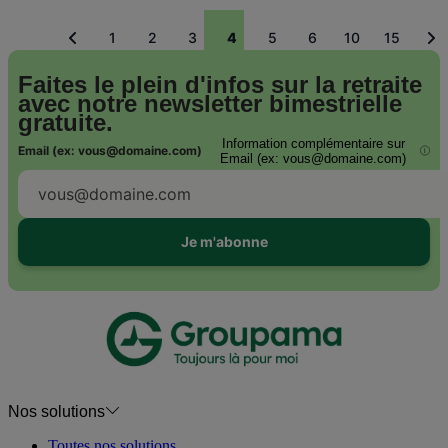
1
2
3
4
5
6
10
15
Pagination
Précédent
Su
Page
Page
Page
Page
Page
Page
Page
Page
courante
Faites le plein d'infos sur la retraite
avec notre
newsletter bimestrielle
gratuite.
Information complémentaire sur
Email (ex: vous@domaine.com)
i
Email (ex: vous@domaine.com)
Je m'abonne
Nos solutions
Toutes nos solutions