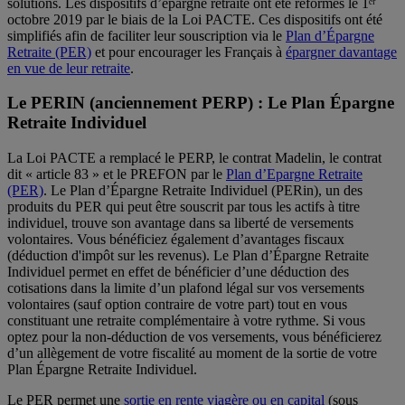
solutions. Les dispositifs d’épargne retraite ont été réformés le 1ᵉʳ
octobre 2019 par le biais de la Loi PACTE. Ces dispositifs ont été
simplifiés afin de faciliter leur souscription via le
Plan d’Épargne
Retraite (PER)
et pour encourager les Français à
épargner davantage
en vue de leur retraite
.
Le PERIN (anciennement PERP) : Le Plan Épargne
Retraite Individuel
La Loi PACTE a remplacé le PERP, le contrat Madelin, le contrat
dit « article 83 » et le PREFON par le
Plan d’Epargne Retraite
(PER)
. Le Plan d’Épargne Retraite Individuel (PERin), un des
produits du PER qui peut être souscrit par tous les actifs à titre
individuel, trouve son avantage dans sa liberté de versements
volontaires. Vous bénéficiez également d’avantages fiscaux
(déduction d'impôt sur les revenus). Le Plan d’Épargne Retraite
Individuel permet en effet de bénéficier d’une déduction des
cotisations dans la limite d’un plafond légal sur vos versements
volontaires (sauf option contraire de votre part) tout en vous
constituant une retraite complémentaire à votre rythme. Si vous
optez pour la non-déduction de vos versements, vous bénéficierez
d’un allègement de votre fiscalité au moment de la sortie de votre
Plan Épargne Retraite Individuel.
Le PER permet une
sortie en rente viagère ou en capital
(sous